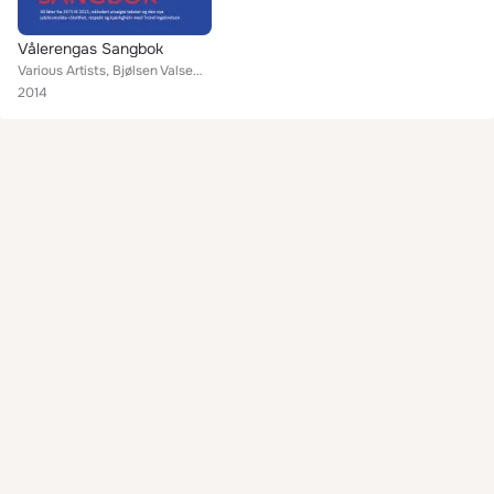
Vålerengas Sangbok
Various Artists, Bjølsen Valsemølle, Frank Znort Quartet, Asstronaut, The Retardos, Tormedhammeren, Tommy Steine Jorunn Erdal, L...
2014