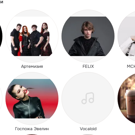
ли
Артемизия
FELIX
MC
Госпожа Эвелин
Vocaloid