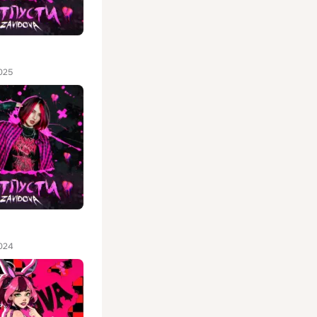
025
024