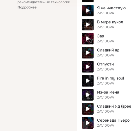
рекомендательные технологии
Подробнее
Я не чувствую
ZAVIDOVA
В мире кукол
ZAVIDOVA
Зая
ZAVIDOVA
Сладкий яд
ZAVIDOVA
Отпусти
ZAVIDOVA
Fire in my soul
ZAVIDOVA
Из-за меня
ZAVIDOVA
Сладкий Яд (spee
ZAVIDOVA
Серенада Пьеро
ZAVIDOVA