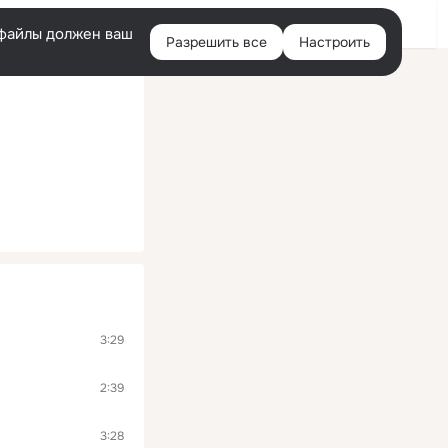
Помощь
Войти
й
e-файлы должен ваш
Разрешить все
Настроить
Правая
колонка
3:29
2:39
3:28