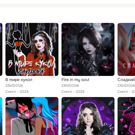
В мире кукол
Fire in my soul
Сладкий 
ZAVIDOVA
ZAVIDOVA
ZAVIDOVA
Сингл
2024
Сингл
2025
Сингл
2