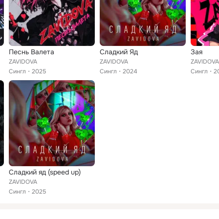
Песнь Валета
Сладкий Яд
Зая
ZAVIDOVA
ZAVIDOVA
ZAVIDOVA
Сингл
2025
Сингл
2024
Сингл
2
Сладкий яд (speed up)
ZAVIDOVA
Сингл
2025