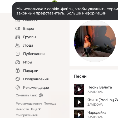
Мы используем cookie-файлы, чтобы улучшить сервис
законный представитель.
Больше информации
Левая
Главная
колонка
Видео
Группы
Люди
Публикации
Игры
Подарки
Песни
Поздравления
Песнь Валета
Рекомендации
ZAVIDOVA
Сменить язык
Ягиня (Prod. by 
Рекламодателям
Помощь
ZAVIDOVA
Новости
Ещё
Чародейка
Мы применяем
ZAVIDOVA