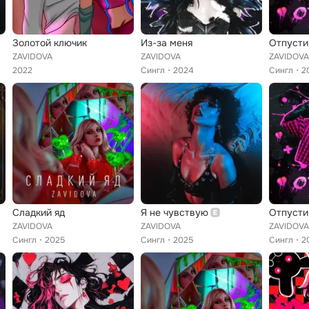
Золотой ключик
Из-за меня
Отпусти
ZAVIDOVA
ZAVIDOVA
ZAVIDOVA
2022
Сингл
2024
Сингл
2
Сладкий яд
Я не чувствую
Отпусти
ZAVIDOVA
ZAVIDOVA
ZAVIDOVA
Сингл
2025
Сингл
2025
Сингл
2