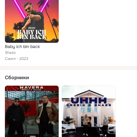
Baby ich bin back
Shazo
Сингл
2023
Сборники