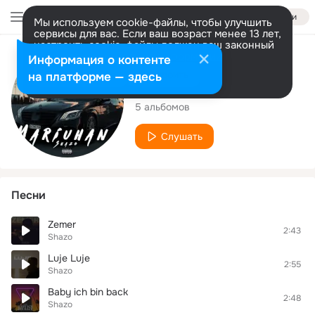
Войти
Мы используем cookie-файлы, чтобы улучшить
сервисы для вас. Если ваш возраст менее 13 лет,
настроить cookie-файлы должен ваш законный
представитель.
Больше информации
Исполнитель
Информация о контенте
Разрешить все
Настроить
на платформе — здесь
Shazo
5 альбомов
Слушать
Песни
Zemer
2:43
Shazo
Luje Luje
2:55
Shazo
Baby ich bin back
2:48
Shazo