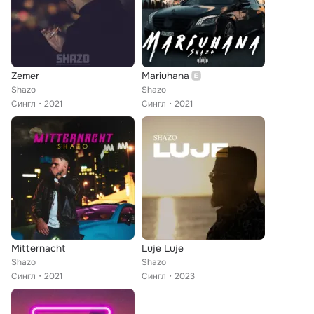
Zemer
Mariuhana
Shazo
Shazo
Сингл
2021
Сингл
2021
Mitternacht
Luje Luje
Shazo
Shazo
Сингл
2021
Сингл
2023