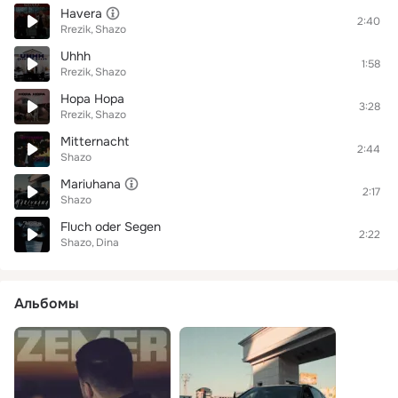
Havera
2:40
Rrezik
Shazo
Uhhh
1:58
Rrezik
Shazo
Hopa Hopa
3:28
Rrezik
Shazo
Mitternacht
2:44
Shazo
Mariuhana
2:17
Shazo
Fluch oder Segen
2:22
Shazo
Dina
Альбомы