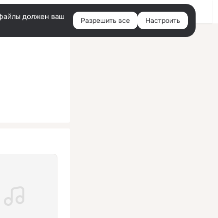
Помощь
Войти
й
e-файлы должен ваш
Разрешить все
Настроить
Правая
колонка