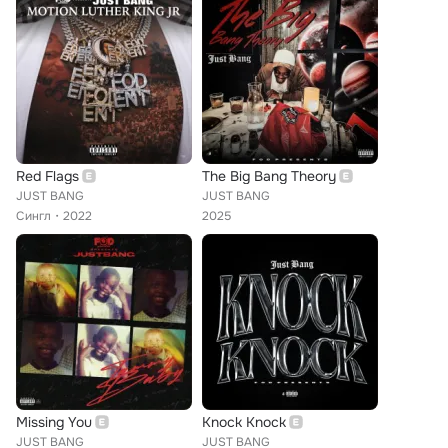
Red Flags
The Big Bang Theory
JUST BANG
JUST BANG
Сингл
2022
2025
Missing You
Knock Knock
JUST BANG
JUST BANG