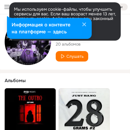
Войти
Мы используем cookie-файлы, чтобы улучшить
сервисы для вас. Если ваш возраст менее 13 лет,
настроить cookie-файлы должен ваш законный
представитель.
Больше информации
Исполнитель
Информация о контенте
Разрешить все
Настроить
на платформе — здесь
JUST BANG
20 альбомов
Слушать
Альбомы