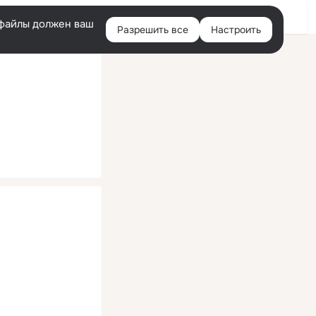
Помощь
Войти
й
e-файлы должен ваш
Разрешить все
Настроить
Правая
колонка