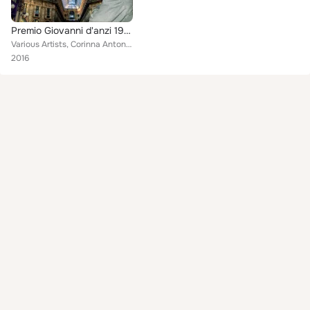
Premio Giovanni d'anzi 19^ edizione
Various Artists, Corinna Antona, Patrizio Sassu, Giorgio Seropian, Franco Zerilli, Daniela Ferrari, Mau, Philippe Leon, Arianna ...
2016