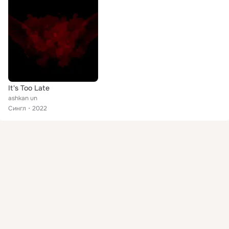
It's Too Late
ashkan un
Сингл
2022