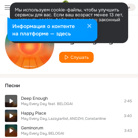
Войти
Мы используем cookie-файлы, чтобы улучшить
сервисы для вас. Если ваш возраст менее 13 лет,
настроить cookie-файлы должен ваш законный
представитель.
Больше информации
Информация о контенте
Исполнитель
Разрешить все
Настроить
на платформе — здесь
May Every Day
Слушать
Песни
Deep Enough
2:45
May Every Day
feat.
BELOGAI
Happy Place
3:40
May Every Day
Lazzyiartist
ANDZHI
Constantine
Geminorum
3:43
May Every Day
BELOGAI