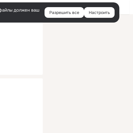
Помощь
Войти
й
e-файлы должен ваш
Разрешить все
Настроить
Правая
колонка