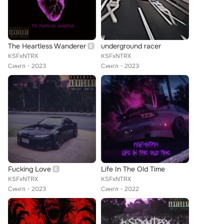
The Heartless Wanderer
underground racer
KSFxNTRX
KSFxNTRX
Сингл
2023
Сингл
2023
Fucking Love
Life In The Old Time
KSFxNTRX
KSFxNTRX
Сингл
2023
Сингл
2022