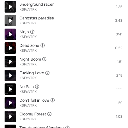
underground racer
2:35
KSFxNTRX
Gangstas paradise
3:43
KSFxNTRX
Ninja
0:41
KSFxNTRX
Dead zone
0:52
KSFxNTRX
Night Boom
1:51
KSFxNTRX
Fucking Love
2:18
KSFxNTRX
No Pain
1:55
KSFxNTRX
Don't fall in love
1:59
KSFxNTRX
Gloomy Forest
1:03
KSFxNTRX
The Heartless Wanderer