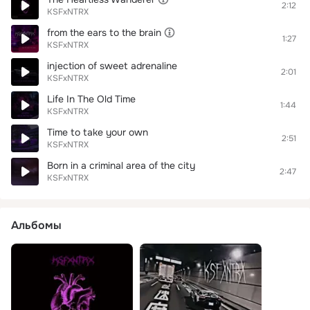
2:12
KSFxNTRX
from the ears to the brain
1:27
KSFxNTRX
injection of sweet adrenaline
2:01
KSFxNTRX
Life In The Old Time
1:44
KSFxNTRX
Time to take your own
2:51
KSFxNTRX
Born in a criminal area of the city
2:47
KSFxNTRX
Альбомы