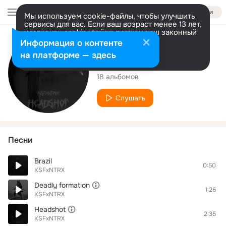
Войти
Мы используем cookie-файлы, чтобы улучшить
сервисы для вас. Если ваш возраст менее 13 лет,
настроить cookie-файлы должен ваш законный
представитель.
Больше информации
Исполнитель
Информация о контенте
Разрешить все
Настроить
на платформе — здесь
KSFxNTRX
18 альбомов
Слушать
Песни
Brazil
0:50
KSFxNTRX
Deadly formation
1:26
KSFxNTRX
Headshot
2:35
KSFxNTRX