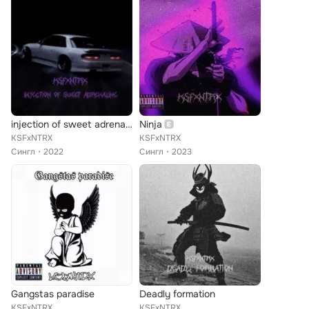
injection of sweet adrenaline
Ninja
KSFxNTRX
KSFxNTRX
Сингл
2022
Сингл
2023
Gangstas paradise
Deadly formation
KSFxNTRX
KSFxNTRX