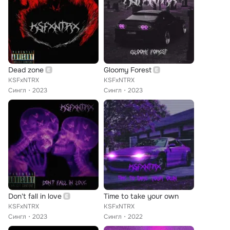
Dead zone
Gloomy Forest
KSFxNTRX
KSFxNTRX
Сингл
2023
Сингл
2023
Don't fall in love
Time to take your own
KSFxNTRX
KSFxNTRX
Сингл
2023
Сингл
2022