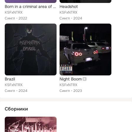
Born in a criminal area of the city
Headshot
KSFxNTRX
KSFxNTRX
Сингл
2022
Сингл
2024
Brazil
Night Boom
KSFxNTRX
KSFxNTRX
Сингл
2024
Сингл
2023
Сборники