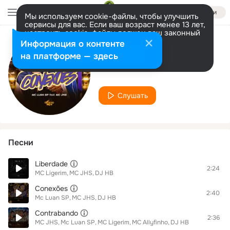
Войти
Мы используем cookie-файлы, чтобы улучшить
сервисы для вас. Если ваш возраст менее 13 лет,
настроить cookie-файлы должен ваш законный
представитель.
Больше информации
Информация о контенте
Исполнитель
Разрешить все
Настроить
на платформе — здесь
MC JHS
Слушать
Песни
Liberdade
2:24
MC Ligerim
MC JHS
DJ HB
Conexões
2:40
Mc Luan SP
MC JHS
DJ HB
Contrabando
2:36
MC JHS
Mc Luan SP
MC Ligerim
MC Allyfinho
DJ HB