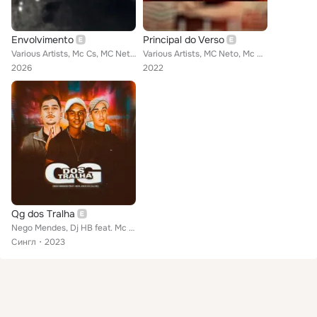
Envolvimento
Principal do Verso
Various Artists, Mc Cs, MC Neto, Menó Jm, Mc TF, MC JHS
Various Artists, MC Neto, Mc Cs, MC JHS, Kennera, Dj yuri pedrada
2026
2022
Qg dos Tralha
Nego Mendes, Dj HB feat. Mc Cs, MC JHS
Сингл
2023