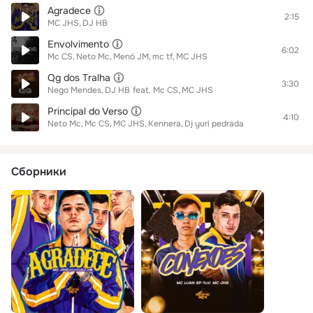
Agradece
2:15
MC JHS
DJ HB
Envolvimento
6:02
Mc CS
Neto Mc
Menó JM
mc tf
MC JHS
Qg dos Tralha
3:30
Nego Mendes
DJ HB
feat.
Mc CS
MC JHS
Principal do Verso
4:10
Neto Mc
Mc CS
MC JHS
Kennera
Dj yuri pedrada
Сборники