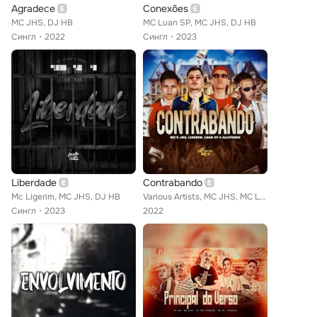
Agradece
Conexões
MC JHS, DJ HB
MC Luan SP, MC JHS, DJ HB
Сингл
2022
Сингл
2023
Liberdade
Contrabando
Mc Ligerim, MC JHS, DJ HB
Various Artists, MC JHS, MC Luan SP, MC Ligerim, MC Allyfinho, DJ HB
Сингл
2023
2022