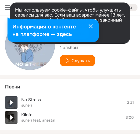
Войти
Мы используем cookie-файлы, чтобы улучшить
сервисы для вас. Если ваш возраст менее 13 лет,
настроить cookie-файлы должен ваш законный
представитель.
Больше информации
Исполнитель
Информация о контенте
Разрешить все
Настроить
на платформе — здесь
suneri
1 альбом
Слушать
Песни
No Stress
2:21
suneri
Kilofe
3:00
suneri
feat.
anestal