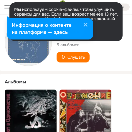
Войти
Мы используем cookie-файлы, чтобы улучшить
сервисы для вас. Если ваш возраст менее 13 лет,
настроить cookie-файлы должен ваш законный
представитель.
Больше информации
Исполнитель
Информация о контенте
Разрешить все
Настроить
на платформе — здесь
Alen Sultan
5 альбомов
Слушать
Альбомы