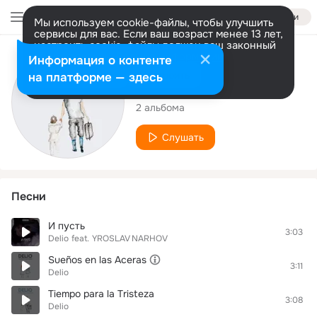
Войти
Мы используем cookie-файлы, чтобы улучшить
сервисы для вас. Если ваш возраст менее 13 лет,
настроить cookie-файлы должен ваш законный
представитель.
Больше информации
Исполнитель
Информация о контенте
Разрешить все
Настроить
на платформе — здесь
Delio
2 альбома
Слушать
Песни
И пусть
3:03
Delio
feat.
YROSLAV NARHOV
Sueños en las Aceras
3:11
Delio
Tiempo para la Tristeza
3:08
Delio