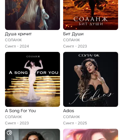
Душа кричит
Бит Души
СОЛАНЖ
СОЛАНЖ
Сингл
2024
Сингл
2023
A Song For You
Adios
СОЛАНЖ
СОЛАНЖ
Сингл
2023
Сингл
2025