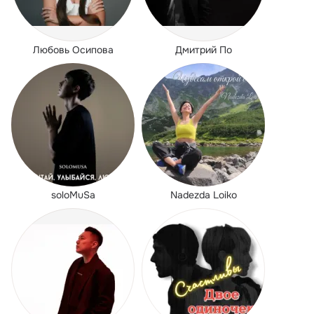
Любовь Осипова
Дмитрий По
soloMuSa
Nadezda Loiko