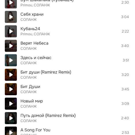
2:30
Primou
СОЛАНЖ
Себя храни
3:04
СОЛАНЖ
Кубань24
2:22
Primou
СОЛАНЖ
Верят Небеса
3:40
СОЛАНЖ
Здесь и сейчас
3:51
СОЛАНЖ
Бит души (Ramirez Remix)
3:20
СОЛАНЖ
Бит Души
3:45
СОЛАНЖ
Новый мир
3:09
СОЛАНЖ
Путь домой (Ramirez Remix)
2:40
СОЛАНЖ
A Song For You
2:53