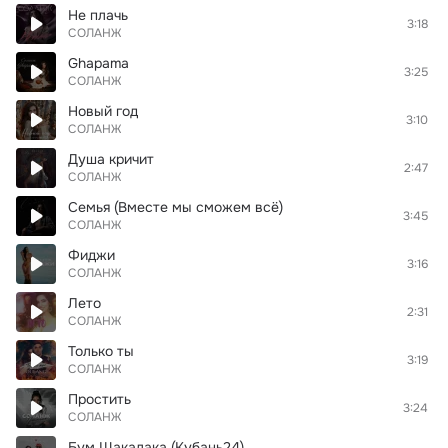
Не плачь
3:18
СОЛАНЖ
Ghapama
3:25
СОЛАНЖ
Новый год
3:10
СОЛАНЖ
Душа кричит
2:47
СОЛАНЖ
Семья (Вместе мы сможем всё)
3:45
СОЛАНЖ
Фиджи
3:16
СОЛАНЖ
Лето
2:31
СОЛАНЖ
Только ты
3:19
СОЛАНЖ
Простить
3:24
СОЛАНЖ
Бум Шакалака (Кубань24)