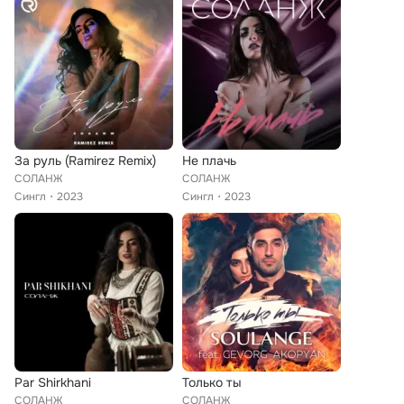
За руль (Ramirez Remix)
Не плачь
СОЛАНЖ
СОЛАНЖ
Сингл
2023
Сингл
2023
Par Shirkhani
Только ты
СОЛАНЖ
СОЛАНЖ