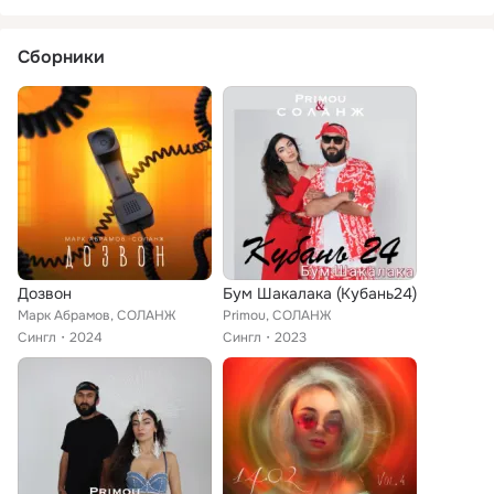
Сборники
Дозвон
Бум Шакалака (Кубань24)
Марк Абрамов, СОЛАНЖ
Primou, СОЛАНЖ
Сингл
2024
Сингл
2023