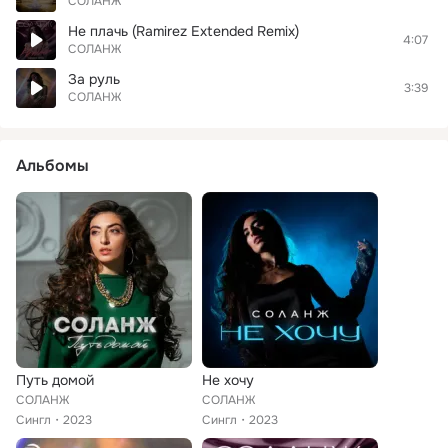
СОЛАНЖ
Не плачь (Ramirez Extended Remix)
4:07
СОЛАНЖ
За руль
3:39
СОЛАНЖ
Альбомы
Путь домой
Не хочу
СОЛАНЖ
СОЛАНЖ
Сингл
2023
Сингл
2023