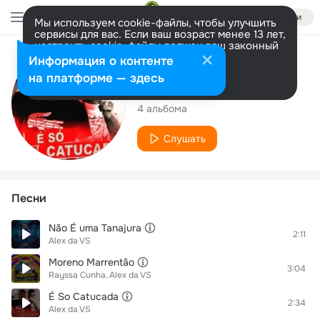
Войти
Мы используем cookie-файлы, чтобы улучшить
сервисы для вас. Если ваш возраст менее 13 лет,
настроить cookie-файлы должен ваш законный
представитель.
Больше информации
Исполнитель
Информация о контенте
Разрешить все
Настроить
на платформе — здесь
Alex da VS
4 альбома
Слушать
Песни
Não É uma Tanajura
2:11
Alex da VS
Moreno Marrentão
3:04
Rayssa Cunha
Alex da VS
É So Catucada
2:34
Alex da VS