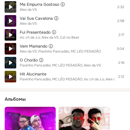
Me Empurra Gostoso
2:32
Alex da VS
Vai Sua Cavalona
2:58
Alex da VS
Fui Presenteado
2:17
mc ch da z.o
Alex da VS
Czt no Beat
Vem Mamando
3:04
Alex da VS
Flavinho Pancadão
MC LÉO PESADÃO
O Chorão
2:16
Flavinho Pancadão
MC LÉO PESADÃO
Alex da VS
Hit Alucinante
2:12
Flavinho Pancadão
MC LÉO PESADÃO
mc ch da z.o
Alex da VS
Альбомы