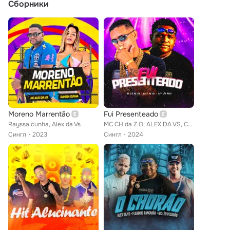
Сборники
Moreno Marrentão
Fui Presenteado
Rayssa cunha, Alex da Vs
MC CH da Z.O, ALEX DA VS, Czt no Beat
Сингл
2023
Сингл
2024