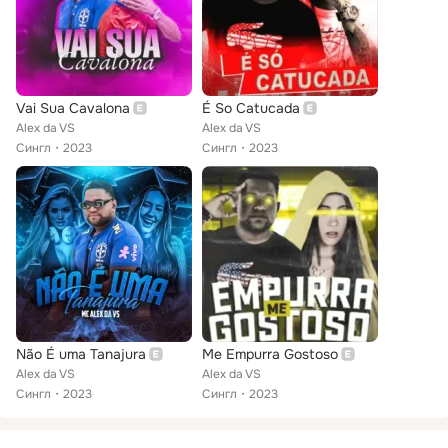
Vai Sua Cavalona
É So Catucada
Alex da VS
Alex da VS
Сингл
2023
Сингл
2023
Não É uma Tanajura
Me Empurra Gostoso
Alex da VS
Alex da VS
Сингл
2023
Сингл
2023