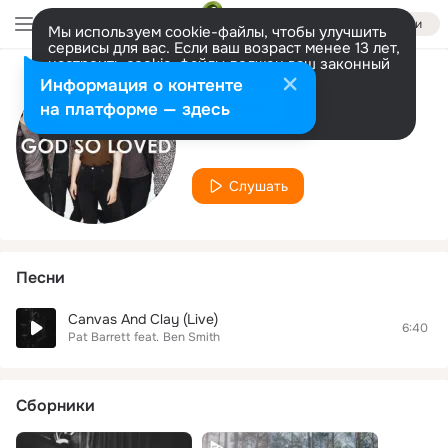
Войти
Мы используем cookie-файлы, чтобы улучшить
сервисы для вас. Если ваш возраст менее 13 лет,
настроить cookie-файлы должен ваш законный
представитель.
Больше информации
Информация о контенте
Исполнитель
Разрешить все
Настроить
на платформе — здесь
Ben Smith
Слушать
Песни
Canvas And Clay (Live)
6:40
Pat Barrett
feat.
Ben Smith
Сборники