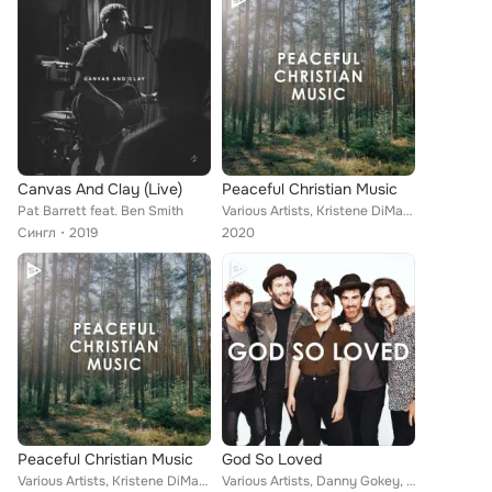
Canvas And Clay (Live)
Peaceful Christian Music
Pat Barrett feat. Ben Smith
Various Artists, Kristene DiMarco, Kristian Stanfill, Life.Church Worship, Kim Walker-Smith, Kari Jobe, Cody Carnes, Riley Clemm...
Сингл
2019
2020
Peaceful Christian Music
God So Loved
Various Artists, Kristene DiMarco, Kristian Stanfill, Life.Church Worship, Kim Walker-Smith, Kari Jobe, Cody Carnes, Riley Clemm...
Various Artists, Danny Gokey, Jesus Culture, Unspoken, Passion, Maranatha! Music, Kari Jobe, Chris Tomlin, Cody Carnes, Riley Cl...