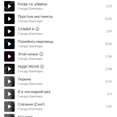
Когда ты уйдешь
2:21
Гнездо Вампира
Простые инстинкты
4:20
Гнездо Вампира
СКАЖИ А
2:51
Гнездо Вампира
Полюбить мертвеца
3:02
Гнездо Вампира
Этой ночью
2:34
Гнездо Вампира
РАДИ МЕНЯ
2:59
Гнездо Вампира
Тюрьма
3:24
Гнездо Вампира
И в последний раз
4:11
Гнездо Вампира
Слезами (Скит)
1:30
Гнездо Вампира
Кто кого