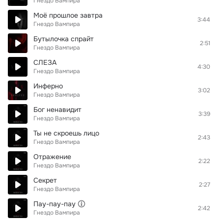
Гнездо Вампира
Моё прошлое завтра
3:44
Гнездо Вампира
Бутылочка спрайт
2:51
Гнездо Вампира
СЛЕЗА
4:30
Гнездо Вампира
Инферно
3:02
Гнездо Вампира
Бог ненавидит
3:39
Гнездо Вампира
Ты не скроешь лицо
2:43
Гнездо Вампира
Отражение
2:22
Гнездо Вампира
Секрет
2:27
Гнездо Вампира
Пау-пау-пау
2:42
Гнездо Вампира