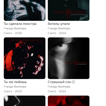
Ты сделала монстра
Ангелы упали
Гнездо Вампира
Гнездо Вампира
Сингл
2026
Сингл
2024
Ты же любишь
Страшный сон
Гнездо Вампира
Гнездо Вампира
Сингл
2023
Сингл
2024