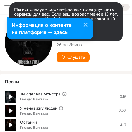
Войти
Мы используем cookie-файлы, чтобы улучшить
сервисы для вас. Если ваш возраст менее 13 лет,
настроить cookie-файлы должен ваш законный
представитель.
Больше информации
Исполнитель
Информация о контенте
Разрешить все
Настроить
на платформе — здесь
Гнездо Вампира
26 альбомов
Слушать
Песни
Ты сделала монстра
3:16
Гнездо Вампира
Я ненавижу людей
2:22
Гнездо Вампира
Останки
4:17
Гнездо Вампира