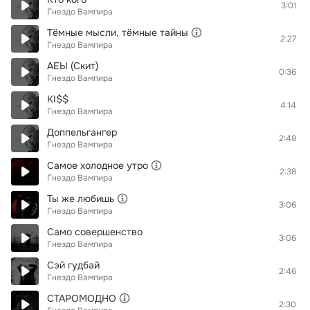
3:01
Гнездо Вампира
Тёмные мысли, тёмные тайны
2:27
Гнездо Вампира
АЕЫ (Скит)
0:36
Гнездо Вампира
KI$$
4:14
Гнездо Вампира
Доппельгангер
2:48
Гнездо Вампира
Самое холодное утро
2:38
Гнездо Вампира
Ты же любишь
3:06
Гнездо Вампира
Само совершенство
3:06
Гнездо Вампира
Сэй гудбай
2:46
Гнездо Вампира
СТАРОМОДНО
2:30