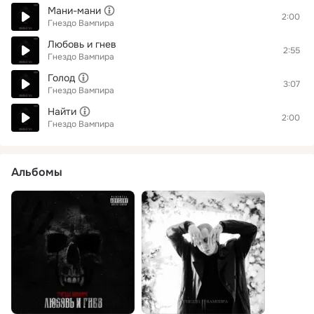
Мани-мани
2:00
Гнездо Вампира
Любовь и гнев
2:55
Гнездо Вампира
Голод
3:07
Гнездо Вампира
Найти
2:00
Гнездо Вампира
Альбомы