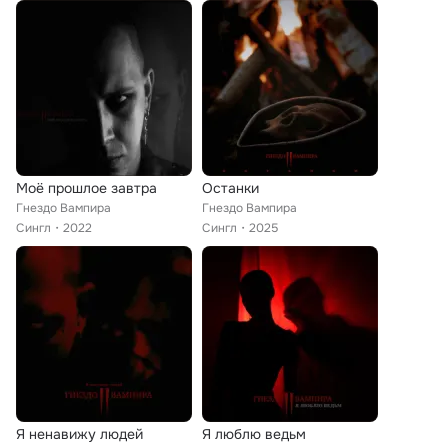
Моё прошлое завтра
Останки
Гнездо Вампира
Гнездо Вампира
Сингл
2022
Сингл
2025
Я ненавижу людей
Я люблю ведьм