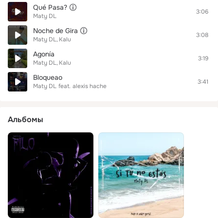
Qué Pasa?
3:06
Maty DL
Noche de Gira
3:08
Maty DL
Kalu
Agonía
3:19
Maty DL
Kalu
Bloqueao
3:41
Maty DL
feat.
alexis hache
Альбомы