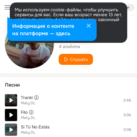
Войти
Мы используем cookie-файлы, чтобы улучшить
сервисы для вас. Если ваш возраст менее 13 лет,
настроить cookie-файлы должен ваш законный
представитель.
Больше информации
Исполнитель
Информация о контенте
Разрешить все
Настроить
на платформе — здесь
Maty DL
4 альбома
Слушать
Песни
Tranki
2:46
Maty DL
Filo
3:06
Maty DL
Si Tú No Estás
3:08
Maty DL