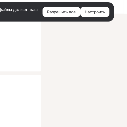
Помощь
Войти
й
e-файлы должен ваш
Разрешить все
Настроить
Правая
колонка