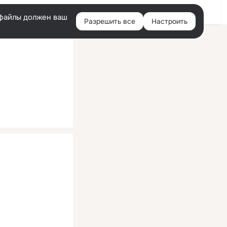
Помощь
Войти
й
e-файлы должен ваш
Разрешить все
Настроить
Правая
колонка