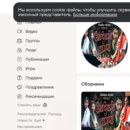
Мы используем cookie-файлы, чтобы улучшить сервис
законный представитель.
Больше информации
Левая
Главная
колонка
Видео
Группы
Люди
Публикации
Игры
Подарки
Сборники
Поздравления
Рекомендации
Сменить язык
Рекламодателям
Помощь
Новости
Ещё
Мы применяем