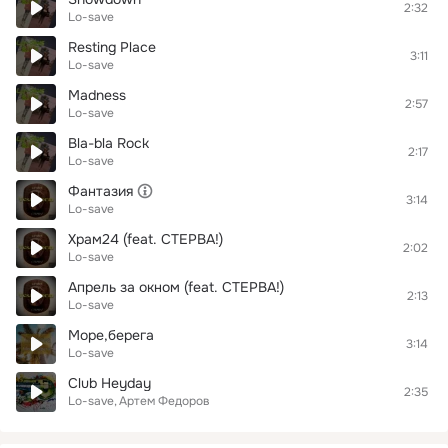
2:32
Lo-save
Resting Place
3:11
Lo-save
Madness
2:57
Lo-save
Bla-bla Rock
2:17
Lo-save
Фантазия
3:14
Lo-save
Храм24 (feat. СТЕРВА!)
2:02
Lo-save
Апрель за окном (feat. СТЕРВА!)
2:13
Lo-save
Море,берега
3:14
Lo-save
Club Heyday
2:35
Lo-save
Артем Федоров