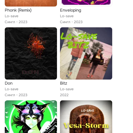
Phonk (Remix)
Enveloping
Lo-save
Lo-save
Сингл
2023
Сингл
2023
Don
Bitz
Lo-save
Lo-save
Сингл
2023
2022