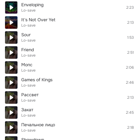
Enveloping
2:23
Lo-save
It's Not Over Yet
2:13
Lo-save
Sour
1:53
Lo-save
Friend
2:51
Lo-save
Мопс
2:06
Lo-save
Games of Kings
2:46
Lo-save
Рассвет
2:13
Lo-save
Закат
2:45
Lo-save
Печальное лицо
2:18
Lo-save
Showdown