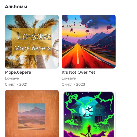
Альбомы
Море,берега
It's Not Over Yet
Lo-save
Lo-save
Сингл
2021
Сингл
2023