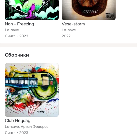
Non - Freezing
Vesa-storm
Lo-save
Lo-save
Сингл
2023
2022
Сборники
Club Heyday
Lo-save, Артем Федоров
Сингл
2023