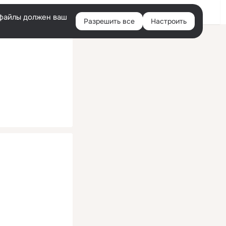
Помощь
Войти
й
e-файлы должен ваш
Разрешить все
Настроить
Правая
колонка