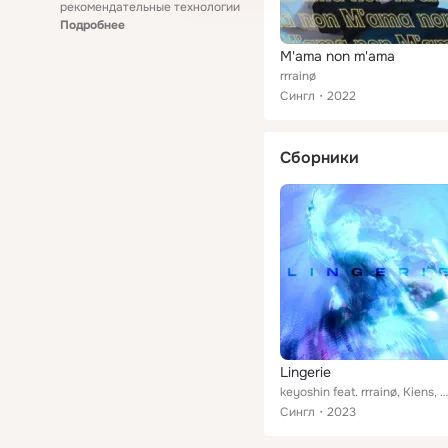
рекомендательные технологии
Подробнее
M'ama non m'ama
rrrainø
Сингл
2022
Сборники
Lingerie
keyoshin feat. rrrainø, Kiens, Mati Shelby, Gray
Сингл
2023