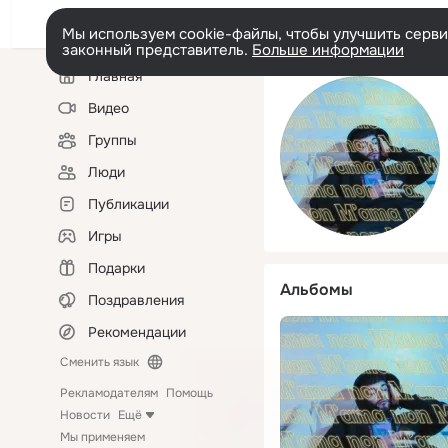
Мы используем cookie-файлы, чтобы улучшить сервис
законный представитель.
Больше информации
Левая
Главная
колонка
Видео
Группы
Люди
Публикации
Игры
Подарки
Альбомы
Поздравления
Рекомендации
Сменить язык
Рекламодателям
Помощь
Новости
Ещё
Мы применяем