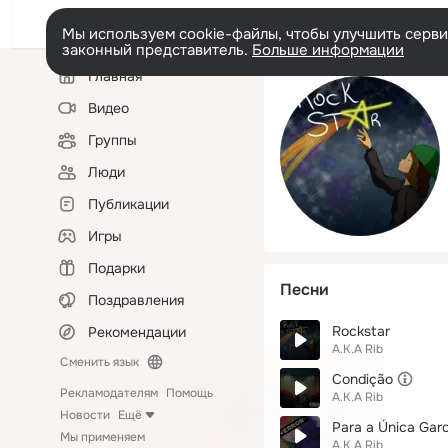
Мы используем cookie-файлы, чтобы улучшить сервис
законный представитель.
Больше информации
Левая
Главная
колонка
Видео
Группы
Люди
Публикации
Игры
Подарки
Песни
Поздравления
Rockstar
Рекомендации
A.K.A Rib
Сменить язык
Condição
Рекламодателям
Помощь
A.K.A Rib
Новости
Ещё
Para a Única Gar
Мы применяем
A.K.A Rib