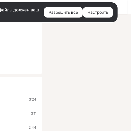
Помощь
Войти
й
e-файлы должен ваш
Разрешить все
Настроить
Правая
колонка
3:24
3:11
2:44