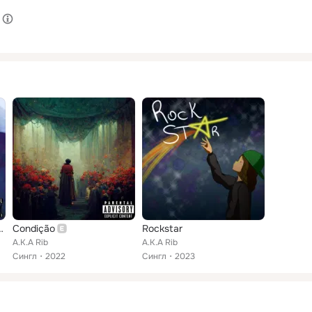
rota Que Já Amei
Condição
Rockstar
A.K.A Rib
A.K.A Rib
Сингл
2022
Сингл
2023