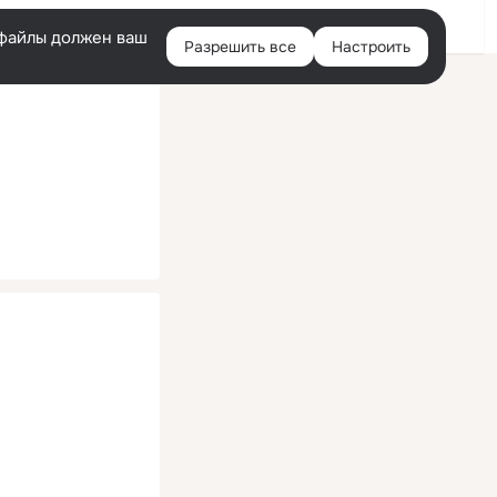
Помощь
Войти
й
e-файлы должен ваш
Разрешить все
Настроить
Правая
колонка