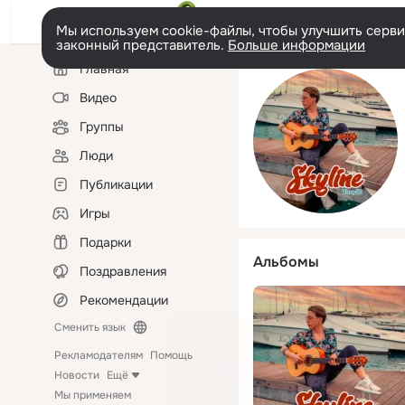
Мы используем cookie-файлы, чтобы улучшить сервис
законный представитель.
Больше информации
Левая
Главная
колонка
Видео
Группы
Люди
Публикации
Игры
Подарки
Альбомы
Поздравления
Рекомендации
Сменить язык
Рекламодателям
Помощь
Новости
Ещё
Мы применяем