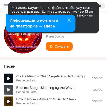
Войти
Мы используем cookie-файлы, чтобы улучшить
сервисы для вас. Если ваш возраст менее 13 лет,
настроить cookie-файлы должен ваш законный
представитель.
Больше информации
Исполнитель
Информация о контенте
Разрешить все
Настроить
на платформе — здесь
Peace on Earth
9 альбомов
Слушать
Песни
417 Hz Music - Clear Negative & Bad Energy
1:00:00
Peace on Earth
Bedtime Baby - Sleeping by the Waves
1:00:00
Peace on Earth
Brown Noise - Ambient Music to Sleep
1:00:00
Peace on Earth