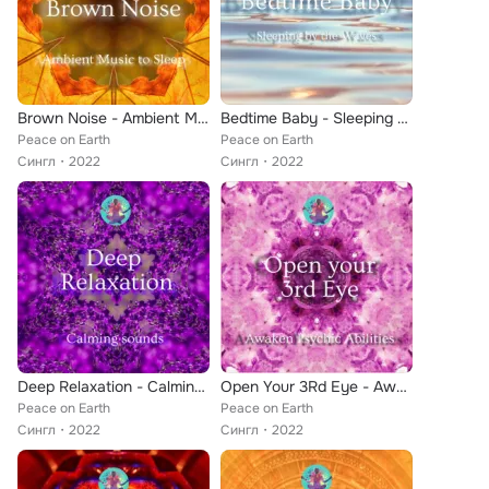
Brown Noise - Ambient Music to Sleep
Bedtime Baby - Sleeping by the Waves
Peace on Earth
Peace on Earth
Сингл
2022
Сингл
2022
Deep Relaxation - Calming Sounds
Open Your 3Rd Eye - Awaken Psychic Abilities
Peace on Earth
Peace on Earth
Сингл
2022
Сингл
2022