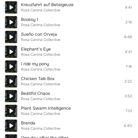
Kreuzfahrt auf Beteigeuze
4:41
Rosa Canina Collective
Booksy 1
2:16
Rosa Canina Collective
Sueño con Orveja
6:48
Rosa Canina Collective
Elephant's Eye
4:41
Rosa Canina Collective
I ride my pony
7:16
Rosa Canina Collective
Chicken Talk Box
2:22
Rosa Canina Collective
Beätifül Chaos
3:53
Rosa Canina Collective
Plant Swarm Intelligence
7:01
Rosa Canina Collective
Brenda
4:40
Rosa Canina Collective
One day after the other