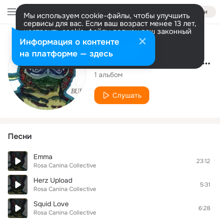
Войти
Мы используем cookie-файлы, чтобы улучшить
сервисы для вас. Если ваш возраст менее 13 лет,
настроить cookie-файлы должен ваш законный
представитель.
Больше информации
Исполнитель
Информация о контенте
Разрешить все
Настроить
на платформе — здесь
Rosa Canina Collective
1 альбом
Слушать
Песни
Emma
23:12
Rosa Canina Collective
Herz Upload
5:31
Rosa Canina Collective
Squid Love
6:28
Rosa Canina Collective