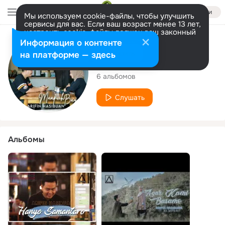
Войти
Мы используем cookie-файлы, чтобы улучшить
сервисы для вас. Если ваш возраст менее 13 лет,
настроить cookie-файлы должен ваш законный
представитель.
Больше информации
Исполнитель
Информация о контенте
Разрешить все
Настроить
на платформе — здесь
Arifin Hasibuan
6 альбомов
Слушать
Альбомы