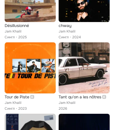
Désillusionné
chway
Jam Khalil
Jam Khalil
Сингл
2025
Сингл
2024
Tour de Piste
Tant qu'on a les nôtres
Jam Khalil
Jam Khalil
Сингл
2023
2026