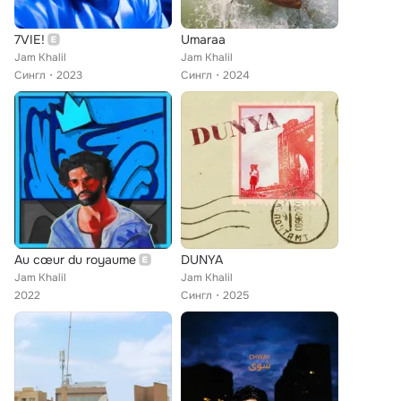
7VIE!
Umaraa
Jam Khalil
Jam Khalil
Сингл
2023
Сингл
2024
Au cœur du royaume
DUNYA
Jam Khalil
Jam Khalil
2022
Сингл
2025