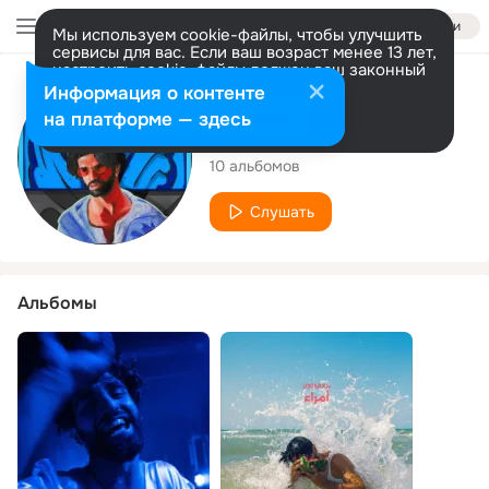
Войти
Мы используем cookie-файлы, чтобы улучшить
сервисы для вас. Если ваш возраст менее 13 лет,
настроить cookie-файлы должен ваш законный
представитель.
Больше информации
Исполнитель
Информация о контенте
Разрешить все
Настроить
на платформе — здесь
Jam Khalil
10 альбомов
Слушать
Альбомы