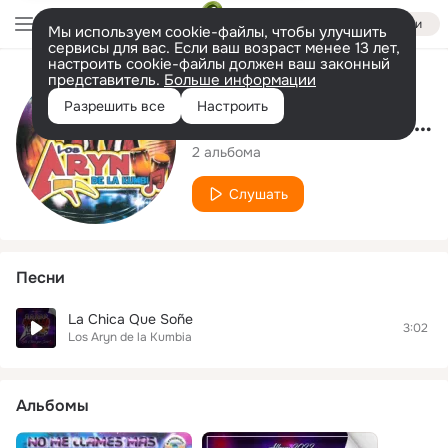
Войти
Мы используем cookie-файлы, чтобы улучшить
сервисы для вас. Если ваш возраст менее 13 лет,
настроить cookie-файлы должен ваш законный
представитель.
Больше информации
Исполнитель
Разрешить все
Настроить
Los Aryn de la Kumbia
2 альбома
Слушать
Песни
La Chica Que Soñe
3:02
Los Aryn de la Kumbia
Альбомы