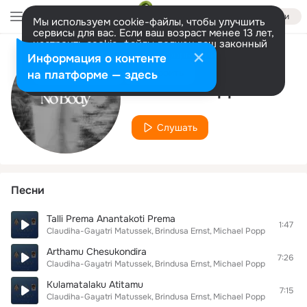
Войти
Мы используем cookie-файлы, чтобы улучшить
сервисы для вас. Если ваш возраст менее 13 лет,
настроить cookie-файлы должен ваш законный
представитель.
Больше информации
Информация о контенте
Исполнитель
Разрешить все
Настроить
на платформе — здесь
Michael Popp
Слушать
Песни
Talli Prema Anantakoti Prema
1:47
Claudiha-Gayatri Matussek
Brindusa Ernst
Michael Popp
Arthamu Chesukondira
7:26
Claudiha-Gayatri Matussek
Brindusa Ernst
Michael Popp
Kulamatalaku Atitamu
7:15
Claudiha-Gayatri Matussek
Brindusa Ernst
Michael Popp