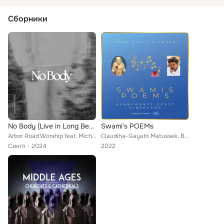
Сборники
No Body (Live in Long Beach)
Swami's POEMs
Arbor Road Worship feat. Michael Popp
Claudiha-Gayatri Matussek, Brindusa Ernst, Michael Popp
Сингл
2024
2022