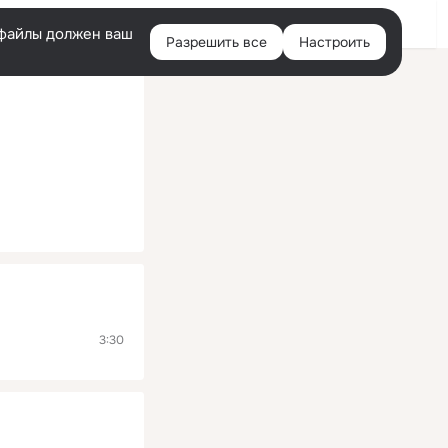
Помощь
Войти
й
e-файлы должен ваш
Разрешить все
Настроить
Правая
колонка
3:30