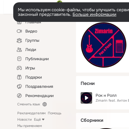
Мы используем cookie-файлы, чтобы улучшить сервис
законный представитель.
Больше информации
Левая
Главная
колонка
Видео
Группы
Люди
Публикации
Игры
Подарки
Песни
Поздравления
Рок н Ролл
Рекомендации
Zimarin
feat.
Антон 
Сменить язык
Рекламодателям
Помощь
Новости
Ещё
Сборники
Мы применяем