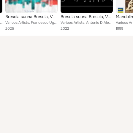
Brescia suona Brescia, Vol. 4
Brescia suona Brescia, Vol.2
Orchestra di Mandolini e Chitarre " Città di Brescia ", Quintetto a Plettro " Raffaele Calace ", Claudio Mandonico, Elena Contin...
Various Artists, Francesco Ugolini, Camillo Togni, Antonio D'Alessandro, Filippo Lama, Josef Edoardo Mossali, Pierangelo Taboni,...
Various Artists, Antonio D'Alessandro, Camillo Togni, Giulio Tampalini, Giusy Caruso, Coro Alabaré, Francesco Botti, Banda citta...
2025
2022
1999