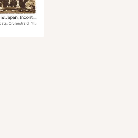
Mandolin & Japan: Incontro Casuale
Various Artists, Orchestra di Mandolini e Chitarre "Città di Brescia", Miki Nishiyama, Annamaria Lardelli, Marcello Marzaroli, C...