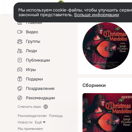
Мы используем cookie-файлы, чтобы улучшить сервис
законный представитель.
Больше информации
Левая
Главная
колонка
Видео
Группы
Люди
Публикации
Игры
Подарки
Сборники
Поздравления
Рекомендации
Сменить язык
Рекламодателям
Помощь
Новости
Ещё
Мы применяем