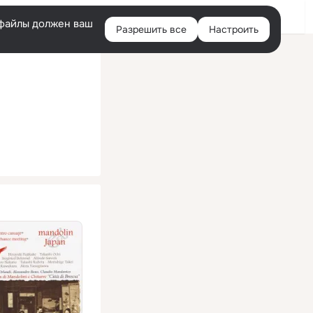
Помощь
Войти
й
e-файлы должен ваш
Разрешить все
Настроить
Правая
колонка