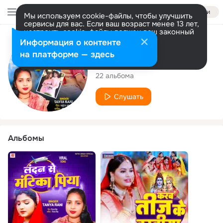
Войти
Мы используем cookie-файлы, чтобы улучшить
сервисы для вас. Если ваш возраст менее 13 лет,
настроить cookie-файлы должен ваш законный
представитель.
Больше информации
Исполнитель
Информация о контенте
Разрешить все
Настроить
на платформе — здесь
Tanya Rani
22 альбома
Слушать
Альбомы