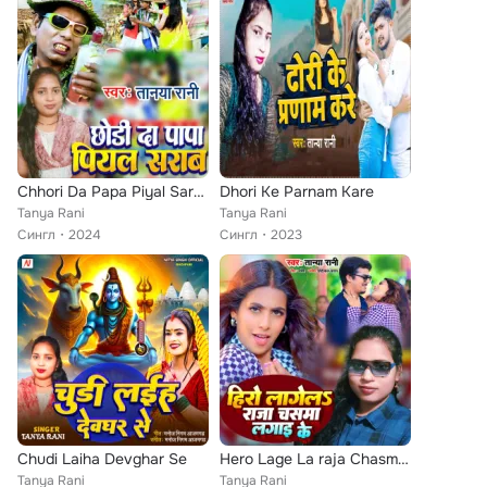
Chhori Da Papa Piyal Sarab
Dhori Ke Parnam Kare
Tanya Rani
Tanya Rani
Сингл
2024
Сингл
2023
Chudi Laiha Devghar Se
Hero Lage La raja Chasma Lagai Ke
Tanya Rani
Tanya Rani