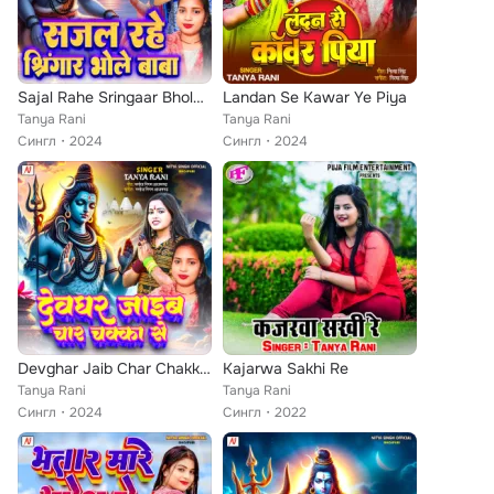
Sajal Rahe Sringaar Bhole Baba
Landan Se Kawar Ye Piya
Tanya Rani
Tanya Rani
Сингл
2024
Сингл
2024
Devghar Jaib Char Chakka Se
Kajarwa Sakhi Re
Tanya Rani
Tanya Rani
Сингл
2024
Сингл
2022