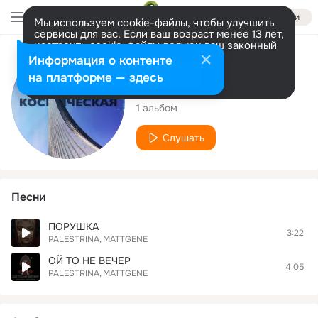
Войти
Мы используем cookie-файлы, чтобы улучшить
сервисы для вас. Если ваш возраст менее 13 лет,
настроить cookie-файлы должен ваш законный
представитель.
Больше информации
Исполнитель
Информация о контенте
Разрешить все
Настроить
на платформе — здесь
MATTGENE
1 альбом
Слушать
Песни
ПОРУШКА
3:22
PALESTRINA
MATTGENE
ОЙ ТО НЕ ВЕЧЕР
4:05
PALESTRINA
MATTGENE