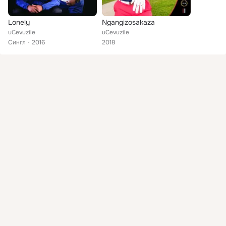
Lonely
Ngangizosakaza
uCevuzile
uCevuzile
Сингл
2016
2018