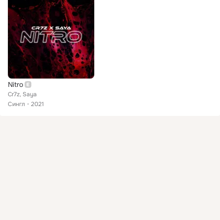
Nitro
Cr7z, Saya
Сингл
2021