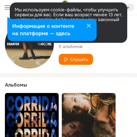
Войти
Мы используем cookie-файлы, чтобы улучшить
сервисы для вас. Если ваш возраст менее 13 лет,
настроить cookie-файлы должен ваш законный
представитель.
Больше информации
Исполнитель
Информация о контенте
Разрешить все
Настроить
на платформе — здесь
Garçonne
5 альбомов
Слушать
Альбомы