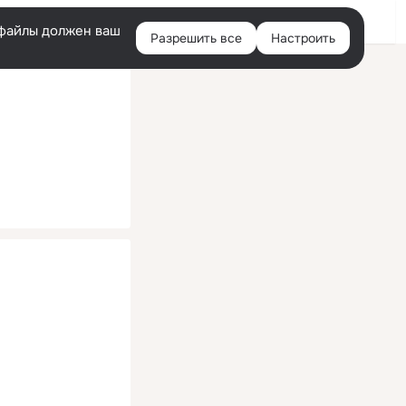
Помощь
Войти
й
e-файлы должен ваш
Разрешить все
Настроить
Правая
колонка