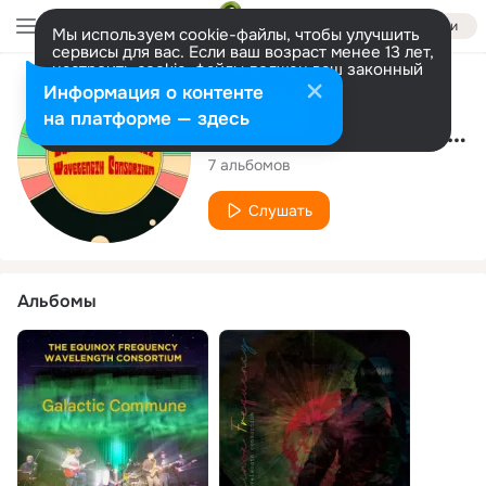
Войти
Мы используем cookie-файлы, чтобы улучшить
сервисы для вас. Если ваш возраст менее 13 лет,
настроить cookie-файлы должен ваш законный
представитель.
Больше информации
Исполнитель
Информация о контенте
Разрешить все
Настроить
на платформе — здесь
Equinox Frequency Wavelength Consortium
7 альбомов
Слушать
Альбомы