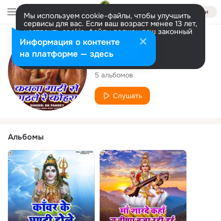
Войти
Мы используем cookie-файлы, чтобы улучшить
сервисы для вас. Если ваш возраст менее 13 лет,
настроить cookie-файлы должен ваш законный
представитель.
Больше информации
Исполнитель
Информация о контенте
Разрешить все
Настроить
на платформе — здесь
DK Pandey
5 альбомов
Слушать
Альбомы