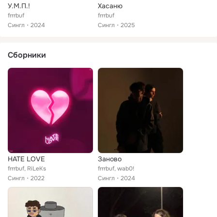
У.М.П.!
Хасаню
frrrbuf
frrrbuf
Сингл
2024
Сингл
2025
Сборники
HATE LOVE
Заново
frrrbuf, RiLeKs
frrrbuf, wab0!
Сингл
2022
Сингл
2024