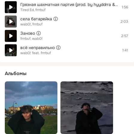
Грязная шахматная партия (prod. by hyyddrra & TRIPPY OCEAN)
1:56
Tired Ed
frrrbuf
села батарейка
2:03
wab0!
frrrbuf
Заново
2:57
frrrbuf
wab0!
всё неправильно
1:41
wab0!
feat.
frrrbuf
Альбомы