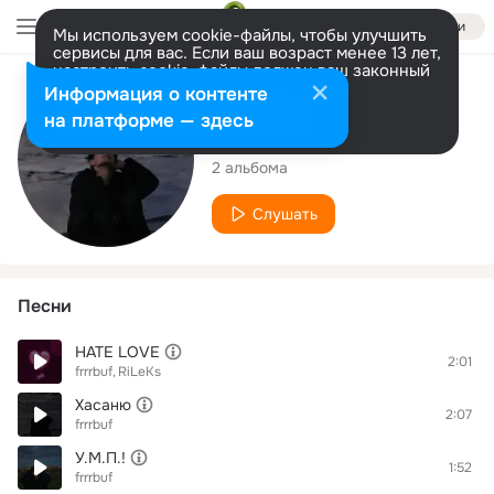
Войти
Мы используем cookie-файлы, чтобы улучшить
сервисы для вас. Если ваш возраст менее 13 лет,
настроить cookie-файлы должен ваш законный
представитель.
Больше информации
Исполнитель
Информация о контенте
Разрешить все
Настроить
на платформе — здесь
frrrbuf
2 альбома
Слушать
Песни
HATE LOVE
2:01
frrrbuf
RiLeKs
Хасаню
2:07
frrrbuf
У.М.П.!
1:52
frrrbuf