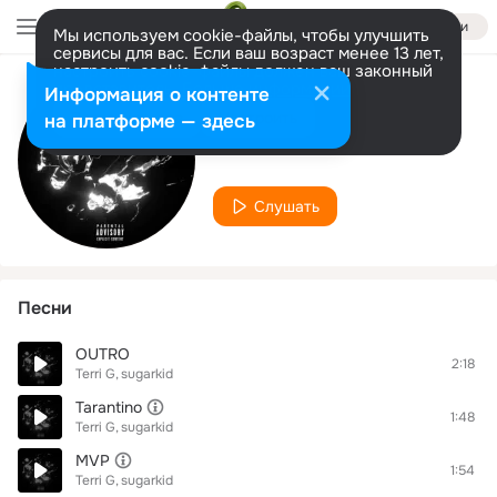
Войти
Мы используем cookie-файлы, чтобы улучшить
сервисы для вас. Если ваш возраст менее 13 лет,
настроить cookie-файлы должен ваш законный
представитель.
Больше информации
Информация о контенте
Исполнитель
Разрешить все
Настроить
на платформе — здесь
Terri G
Слушать
Песни
OUTRO
2:18
Terri G
sugarkid
Tarantino
1:48
Terri G
sugarkid
MVP
1:54
Terri G
sugarkid