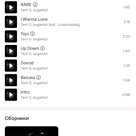
RARE
1:45
Terri G
sugarkid
I Wanna Love
3:16
Terri G
sugarkid
feat.
Luvsosababy
Tojo
2:23
Terri G
sugarkid
Up Down
1:40
Terri G
sugarkid
Dovod
1:33
Terri G
sugarkid
Bazuka
1:34
Terri G
sugarkid
Intro
0:58
Terri G
sugarkid
Сборники