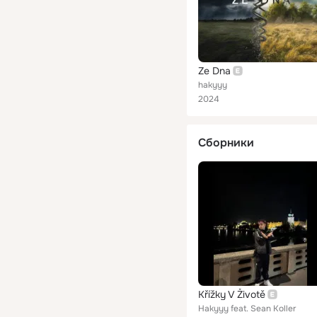
Ze Dna
hakyyy
2024
Сборники
Křížky V Životě
Hakyyy feat. Sean Koller