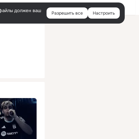
Помощь
Войти
й
e-файлы должен ваш
Разрешить все
Настроить
Правая
колонка