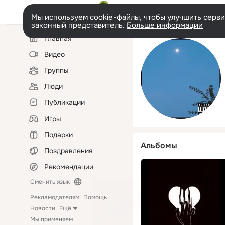
Мы используем cookie-файлы, чтобы улучшить сервис
законный представитель.
Больше информации
Левая
Главная
колонка
Видео
Группы
Люди
Публикации
Игры
Подарки
Альбомы
Поздравления
Рекомендации
Сменить язык
Рекламодателям
Помощь
Новости
Ещё
Мы применяем