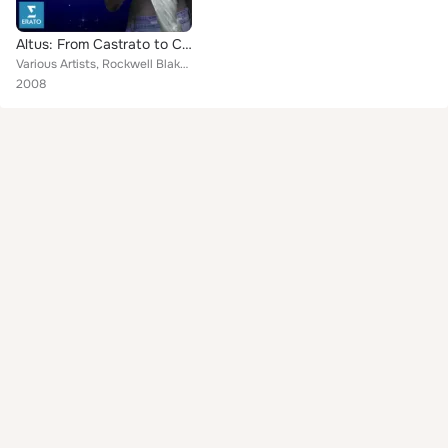
Altus: From Castrato to Countertenor
Various Artists, Rockwell Blake, Philippe Jaroussky, William Christie/Choeurs et Orchestre des Arts Florissants/Lawrence Zazzo, ...
2008