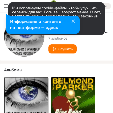
Войти
Мы используем cookie-файлы, чтобы улучшить
сервисы для вас. Если ваш возраст менее 13 лет,
настроить cookie-файлы должен ваш законный
представитель.
Больше информации
Исполнитель
Информация о контенте
Разрешить все
Настроить
на платформе — здесь
BELMOND AND PARKER
7 альбомов
Слушать
Альбомы