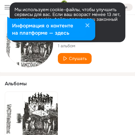
Войти
Мы используем cookie-файлы, чтобы улучшить
сервисы для вас. Если ваш возраст менее 13 лет,
настроить cookie-файлы должен ваш законный
представитель.
Больше информации
Исполнитель
Информация о контенте
Разрешить все
Настроить
на платформе — здесь
EXTINGUISHED
1 альбом
Слушать
Альбомы