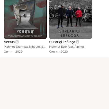
Versus
Surlariçi Lefkoşa
Mahmut Ezer feat. Nihayet, Benkar, Alpmut, Feyk Bpm, Bekir Simsek, Ozan Kahya, Tendow, Alex, Valoroso, Emrah Adıyaman
Mahmut Ezer feat. Alpmut
Сингл
2020
Сингл
2020