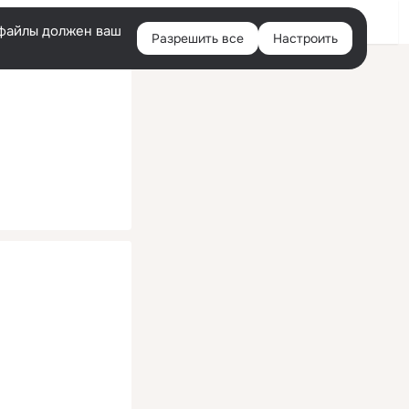
Помощь
Войти
й
e-файлы должен ваш
Разрешить все
Настроить
Правая
колонка