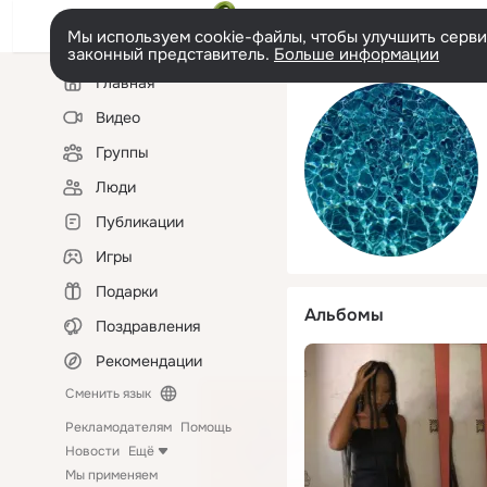
Мы используем cookie-файлы, чтобы улучшить сервис
законный представитель.
Больше информации
Левая
Главная
колонка
Видео
Группы
Люди
Публикации
Игры
Подарки
Альбомы
Поздравления
Рекомендации
Сменить язык
Рекламодателям
Помощь
Новости
Ещё
Мы применяем